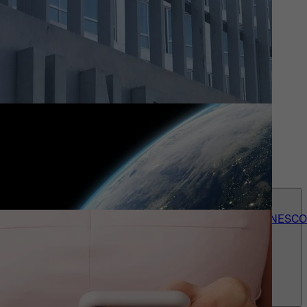
Actueel
Wie we zijn
Contact
accessibility_menu
Onze 150+ UNESCO-erkenningen
Over UNESCO